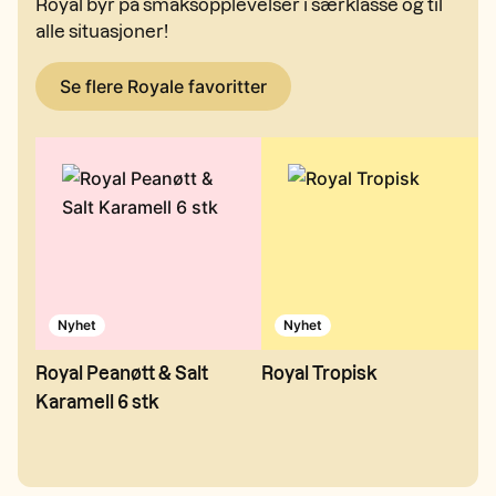
Royal byr på smaksopplevelser i særklasse og til
alle situasjoner!
Se flere Royale favoritter
Nyhet
Nyhet
Royal Peanøtt & Salt
Royal Tropisk
R
Karamell 6 stk