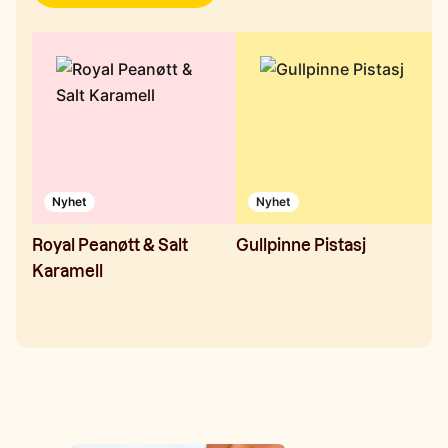
Nyhet
Nyhet
Royal Peanøtt & Salt
Gullpinne Pistasj
R
Karamell