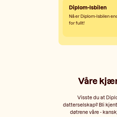
Diplom-Isbilen
Nå er Diplom-Isbilen en
for fullt!
Våre kjæ
Visste du at Dipl
datterselskap? Bli kjen
døtrene våre - kansk