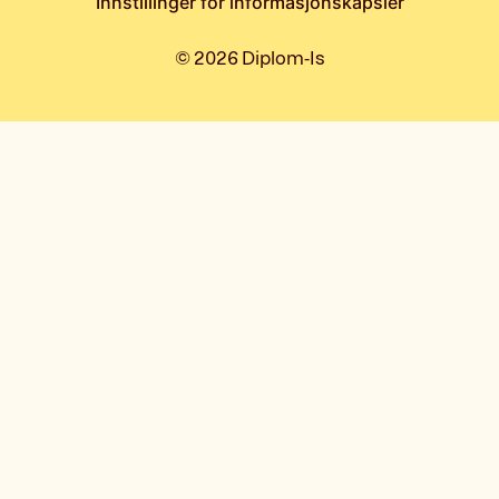
Innstillinger for informasjonskapsler
©
2026
Diplom-Is