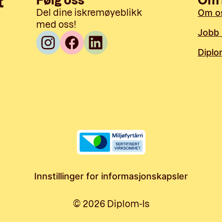
Følg oss
Om 
t
Om o
Del dine iskremøyeblikk
med oss!
Jobb 
Diplo
Innstillinger for informasjonskapsler
©
2026
Diplom-Is