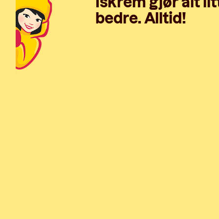
Iskrem gjør alt lit
bedre. Alltid!