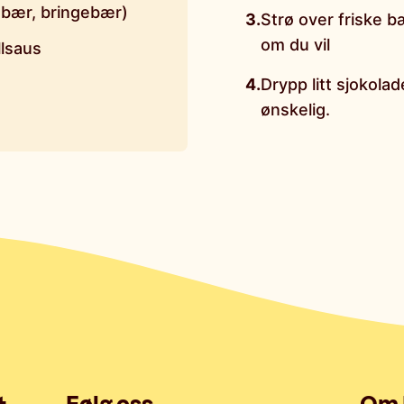
åbær, bringebær)
3
.
Strø over friske bæ
om du vil
llsaus
4
.
Drypp litt sjokola
ønskelig.