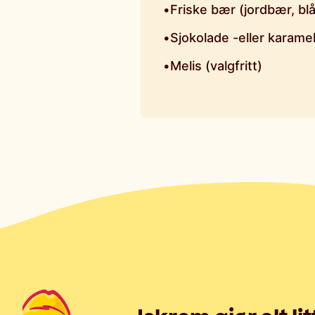
•
Friske bær (jordbær, bl
•
Sjokolade -eller karame
•
Melis (valgfritt)