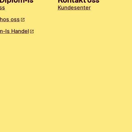
Diplom-Is
Kontakt oss
ss
Kundesenter
hos oss
m-Is Handel