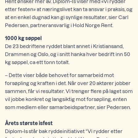
Rent ønsker mer av. Diplom‑Is viser med «Vi rydder
etter festen» at næringslivet kan ta ansvar i praksis, og
at en enkel dugnad kan gi synlige resultater, sier Carl
Pedersen, partneransvarlig i Hold Norge Rent.
1000 kg søppel
De 23 bedriftene ryddet blant annet i Kristiansand,
Drammen og Oslo, og i snitt hanka hver bedrift inn 50
kg søppel, ca ett tonn totalt.
– Dette viser både behovet for samarbeid mot
forsøpling og kraften i det. Når over 20 aktører jobber
sammen, får vi resultater. Vi trenger flere på laget som
vil jobbe konkret og langsiktig mot forsøpling, enten
som medlem eller samarbeidspartner, sier Pedersen.
Årets største isfest
Diplom-Is står bak ryddeinitiativet “Vi rydder etter