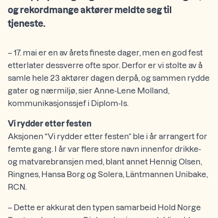
og rekordmange aktører meldte seg til
tjeneste.
– 17. mai er en av årets fineste dager, men en god fest
etterlater dessverre ofte spor. Derfor er vi stolte av å
samle hele 23 aktører dagen derpå, og sammen rydde
gater og nærmiljø, sier Anne-Lene Molland,
kommunikasjonssjef i Diplom-Is.
Vi rydder etter festen
Aksjonen “Vi rydder etter festen” ble i år arrangert for
femte gang. I år var flere store navn innenfor drikke-
og matvarebransjen med, blant annet Hennig Olsen,
Ringnes, Hansa Borg og Solera, Läntmannen Unibake,
RCN.
– Dette er akkurat den typen samarbeid Hold Norge