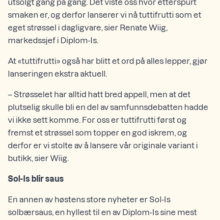
utsolgt gang på gang. Det viste oss hvor etterspurt
smaken er, og derfor lanserer vi nå tuttifrutti som et
eget strøssel i dagligvare, sier Renate Wiig,
markedssjef i Diplom-Is.
At «tuttifrutti» også har blitt et ord på alles lepper, gjør
lanseringen ekstra aktuell.
– Strøsselet har alltid hatt bred appell, men at det
plutselig skulle bli en del av samfunnsdebatten hadde
vi ikke sett komme. For oss er tuttifrutti først og
fremst et strøssel som topper en god iskrem, og
derfor er vi stolte av å lansere vår originale variant i
butikk, sier Wiig.
Sol-Is blir saus
En annen av høstens store nyheter er Sol-Is
solbærsaus, en hyllest til en av Diplom-Is sine mest