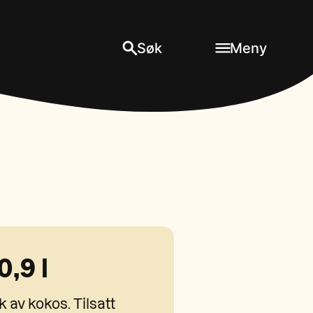
Søk
Meny
0,9 l
av kokos. Tilsatt