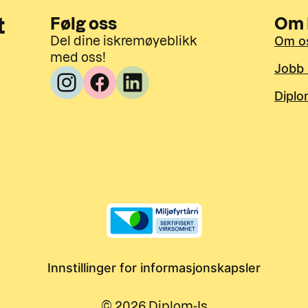
Følg oss
Om 
t
Om o
Del dine iskremøyeblikk
med oss!
Jobb 
Diplo
Innstillinger for informasjonskapsler
©
2026
Diplom-Is